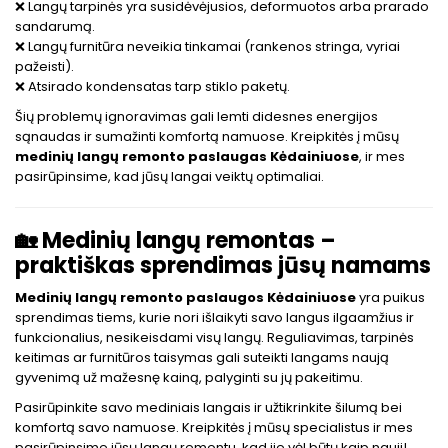
❌ Langų tarpinės yra susidėvėjusios, deformuotos arba prarado
sandarumą.
❌ Langų furnitūra neveikia tinkamai (rankenos stringa, vyriai
pažeisti).
❌ Atsirado kondensatas tarp stiklo paketų.
Šių problemų ignoravimas gali lemti didesnes energijos
sąnaudas ir sumažinti komfortą namuose. Kreipkitės į mūsų
medinių langų remonto paslaugas Kėdainiuose
, ir mes
pasirūpinsime, kad jūsų langai veiktų optimaliai.
🏡
Medinių langų remontas –
praktiškas sprendimas jūsų namams
Medinių langų remonto paslaugos Kėdainiuose
yra puikus
sprendimas tiems, kurie nori išlaikyti savo langus ilgaamžius ir
funkcionalius, nesikeisdami visų langų. Reguliavimas, tarpinės
keitimas ar furnitūros taisymas gali suteikti langams naują
gyvenimą už mažesnę kainą, palyginti su jų pakeitimu.
Pasirūpinkite savo mediniais langais ir užtikrinkite šilumą bei
komfortą savo namuose. Kreipkitės į mūsų specialistus ir mes
pasirūpinsime jūsų langų remontu, kad jie vėl būtų kaip nauji!