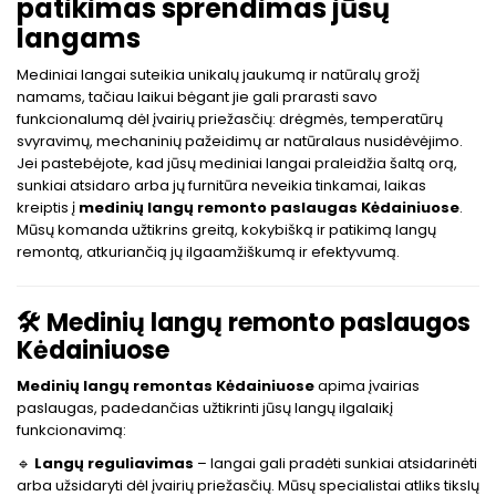
patikimas sprendimas jūsų
langams
Mediniai langai suteikia unikalų jaukumą ir natūralų grožį
namams, tačiau laikui bėgant jie gali prarasti savo
funkcionalumą dėl įvairių priežasčių: drėgmės, temperatūrų
svyravimų, mechaninių pažeidimų ar natūralaus nusidėvėjimo.
Jei pastebėjote, kad jūsų mediniai langai praleidžia šaltą orą,
sunkiai atsidaro arba jų furnitūra neveikia tinkamai, laikas
kreiptis į
medinių langų remonto paslaugas Kėdainiuose
.
Mūsų komanda užtikrins greitą, kokybišką ir patikimą langų
remontą, atkuriančią jų ilgaamžiškumą ir efektyvumą.
🛠️
Medinių langų remonto paslaugos
Kėdainiuose
Medinių langų remontas Kėdainiuose
apima įvairias
paslaugas, padedančias užtikrinti jūsų langų ilgalaikį
funkcionavimą:
🔹
Langų reguliavimas
– langai gali pradėti sunkiai atsidarinėti
arba užsidaryti dėl įvairių priežasčių. Mūsų specialistai atliks tikslų