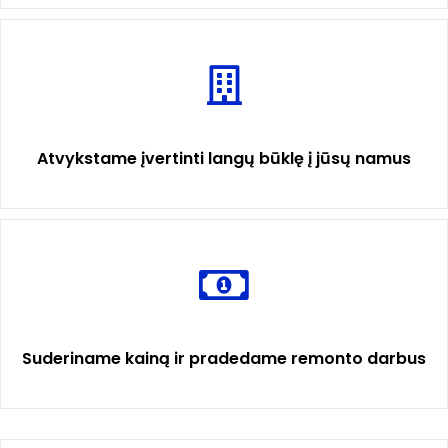
Atvykstame įvertinti langų būklę į jūsų namus
Suderiname kainą ir pradedame remonto darbus