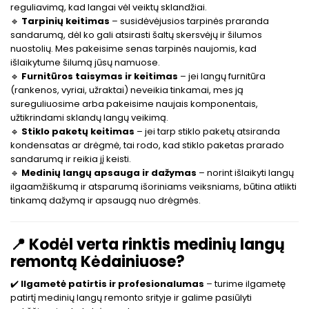
reguliavimą, kad langai vėl veiktų sklandžiai.
🔹
Tarpinių keitimas
– susidėvėjusios tarpinės praranda
sandarumą, dėl ko gali atsirasti šaltų skersvėjų ir šilumos
nuostolių. Mes pakeisime senas tarpinės naujomis, kad
išlaikytume šilumą jūsų namuose.
🔹
Furnitūros taisymas ir keitimas
– jei langų furnitūra
(rankenos, vyriai, užraktai) neveikia tinkamai, mes ją
sureguliuosime arba pakeisime naujais komponentais,
užtikrindami sklandų langų veikimą.
🔹
Stiklo paketų keitimas
– jei tarp stiklo paketų atsiranda
kondensatas ar drėgmė, tai rodo, kad stiklo paketas prarado
sandarumą ir reikia jį keisti.
🔹
Medinių langų apsauga ir dažymas
– norint išlaikyti langų
ilgaamžiškumą ir atsparumą išoriniams veiksniams, būtina atlikti
tinkamą dažymą ir apsaugą nuo drėgmės.
📍
Kodėl verta rinktis medinių langų
remontą Kėdainiuose?
✔️
Ilgametė patirtis ir profesionalumas
– turime ilgametę
patirtį medinių langų remonto srityje ir galime pasiūlyti