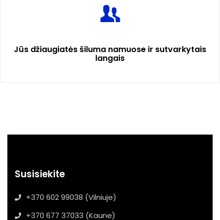
Jūs džiaugiatės šiluma namuose ir sutvarkytais
langais
Susisiekite
+370 602 99038 (Vilniuje)
+370 677 37033 (Kaune)