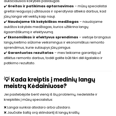
aukščiausios kokybės paslaugas.
✔️
Greitas ir patikimas aptarnavimas
– mūsų specialistai
greitai reaguoja į užklausas ir operatyviai atlieka darbus, kad
jūsų langai vėl veiktų kaip nauji.
✔️
Naudojame tik kokybiškas medžiagas
– naudojame
aukštos kokybės medžiagas, kurios užtikrina langų
ilgaamžiškumą ir efektyvumą.
✔️
Ekonomiškas ir efektyvus sprendimas
– vietoje brangaus
langų keitimo siūlome veiksmingus ir ekonomiškus remonto
sprendimus, kurie sutaupys jūsų pinigus.
✔️
Garantuotas rezultatas
– mes teikiame garantiją už
atliktus remonto darbus, todėl galite būti tikri dėl ilgalaikio ir
patikimo rezultato.
💡
Kada kreiptis į medinių langų
meistrą Kėdainiuose?
Jei pastebėjote bent vieną iš šių problemų, nedelskite ir
kreipkitės į mūsų specialistus:
❌ Langai sunkiai atsidaro arba užsidaro.
❌ Jaučiate šaltą orą sklindantį iš langų kraštų.