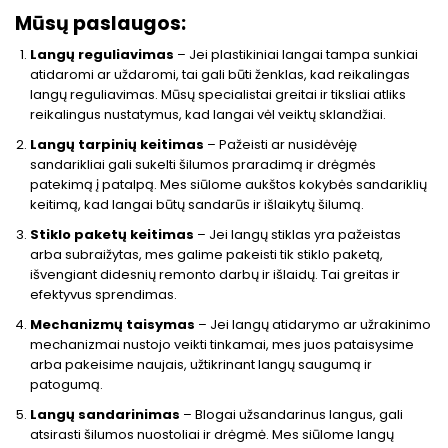
Mūsų paslaugos:
Langų reguliavimas
– Jei plastikiniai langai tampa sunkiai
atidaromi ar uždaromi, tai gali būti ženklas, kad reikalingas
langų reguliavimas. Mūsų specialistai greitai ir tiksliai atliks
reikalingus nustatymus, kad langai vėl veiktų sklandžiai.
Langų tarpinių keitimas
– Pažeisti ar nusidėvėję
sandarikliai gali sukelti šilumos praradimą ir drėgmės
patekimą į patalpą. Mes siūlome aukštos kokybės sandariklių
keitimą, kad langai būtų sandarūs ir išlaikytų šilumą.
Stiklo paketų keitimas
– Jei langų stiklas yra pažeistas
arba subraižytas, mes galime pakeisti tik stiklo paketą,
išvengiant didesnių remonto darbų ir išlaidų. Tai greitas ir
efektyvus sprendimas.
Mechanizmų taisymas
– Jei langų atidarymo ar užrakinimo
mechanizmai nustojo veikti tinkamai, mes juos pataisysime
arba pakeisime naujais, užtikrinant langų saugumą ir
patogumą.
Langų sandarinimas
– Blogai užsandarinus langus, gali
atsirasti šilumos nuostoliai ir drėgmė. Mes siūlome langų