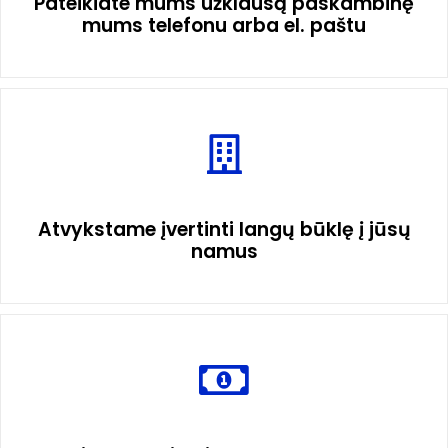
Pateikiate mums užklausą paskambinę
mums telefonu arba el. paštu
Atvykstame įvertinti langų būklę į jūsų
namus