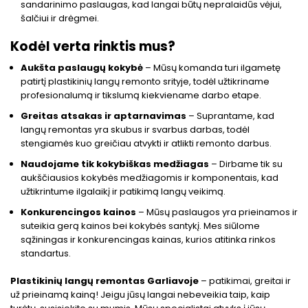
sandarinimo paslaugas, kad langai būtų nepralaidūs vėjui,
šalčiui ir drėgmei.
Kodėl verta rinktis mus?
Aukšta paslaugų kokybė
– Mūsų komanda turi ilgametę
patirtį plastikinių langų remonto srityje, todėl užtikriname
profesionalumą ir tikslumą kiekviename darbo etape.
Greitas atsakas ir aptarnavimas
– Suprantame, kad
langų remontas yra skubus ir svarbus darbas, todėl
stengiamės kuo greičiau atvykti ir atlikti remonto darbus.
Naudojame tik kokybiškas medžiagas
– Dirbame tik su
aukščiausios kokybės medžiagomis ir komponentais, kad
užtikrintume ilgalaikį ir patikimą langų veikimą.
Konkurencingos kainos
– Mūsų paslaugos yra prieinamos ir
suteikia gerą kainos bei kokybės santykį. Mes siūlome
sąžiningas ir konkurencingas kainas, kurios atitinka rinkos
standartus.
Plastikinių langų remontas Garliavoje
– patikimai, greitai ir
už prieinamą kainą! Jeigu jūsų langai nebeveikia taip, kaip