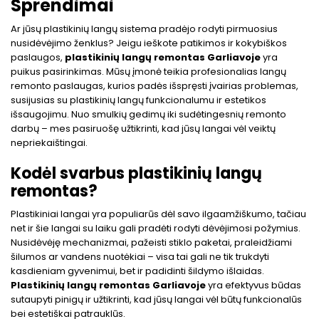
Sprendimai
Ar jūsų plastikinių langų sistema pradėjo rodyti pirmuosius
nusidėvėjimo ženklus? Jeigu ieškote patikimos ir kokybiškos
paslaugos,
plastikinių langų remontas Garliavoje
yra
puikus pasirinkimas. Mūsų įmonė teikia profesionalias langų
remonto paslaugas, kurios padės išspręsti įvairias problemas,
susijusias su plastikinių langų funkcionalumu ir estetikos
išsaugojimu. Nuo smulkių gedimų iki sudėtingesnių remonto
darbų – mes pasiruošę užtikrinti, kad jūsų langai vėl veiktų
nepriekaištingai.
Kodėl svarbus plastikinių langų
remontas?
Plastikiniai langai yra populiarūs dėl savo ilgaamžiškumo, tačiau
net ir šie langai su laiku gali pradėti rodyti dėvėjimosi požymius.
Nusidėvėję mechanizmai, pažeisti stiklo paketai, praleidžiami
šilumos ar vandens nuotėkiai – visa tai gali ne tik trukdyti
kasdieniam gyvenimui, bet ir padidinti šildymo išlaidas.
Plastikinių langų remontas Garliavoje
yra efektyvus būdas
sutaupyti pinigų ir užtikrinti, kad jūsų langai vėl būtų funkcionalūs
bei estetiškai patrauklūs.