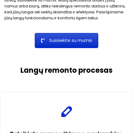
turėtų, susisiekite su mumis. Mūsų specialistai atvyks į jūsų
namus arba biurą, atliks reikalingus remonto darbus ir užtikrins,
kad jūsų langai vėl veiktų sklandžiai ir efektyviai. Pasirūpinsime
jūsų langų funkcionalumu ir komfortu ilgam laikui.
Susisiekite su mumis
Langų remonto procesas