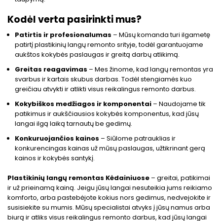
Kodėl verta pasirinkti mus?
Patirtis ir profesionalumas
– Mūsų komanda turi ilgametę
patirtį plastikinių langų remonto srityje, todėl garantuojame
aukštos kokybės paslaugas ir greitą darbų atlikimą.
Greitas reagavimas
– Mes žinome, kad langų remontas yra
svarbus ir kartais skubus darbas. Todėl stengiamės kuo
greičiau atvykti ir atlikti visus reikalingus remonto darbus.
Kokybiškos medžiagos ir komponentai
– Naudojame tik
patikimus ir aukščiausios kokybės komponentus, kad jūsų
langai ilgą laiką tarnautų be gedimų.
Konkuruojančios kainos
– Siūlome patrauklias ir
konkurencingas kainas už mūsų paslaugas, užtikrinant gerą
kainos ir kokybės santykį.
Plastikinių langų remontas Kėdainiuose
– greitai, patikimai
ir už prieinamą kainą. Jeigu jūsų langai nesuteikia jums reikiamo
komforto, arba pastebėjote kokius nors gedimus, nedvejokite ir
susisiekite su mumis. Mūsų specialistai atvyks į jūsų namus arba
biurą ir atliks visus reikalingus remonto darbus, kad jūsų langai