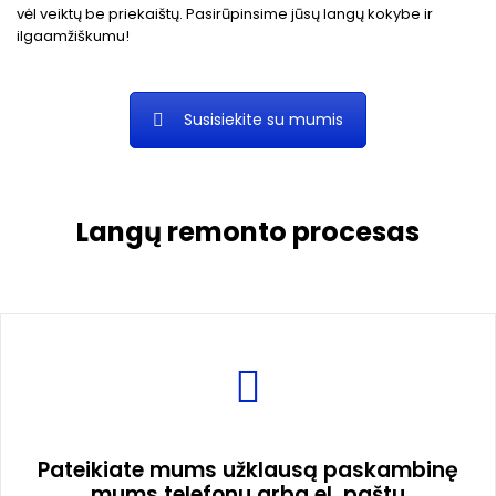
vėl veiktų be priekaištų. Pasirūpinsime jūsų langų kokybe ir
ilgaamžiškumu!
Susisiekite su mumis
Langų remonto procesas
Pateikiate mums užklausą paskambinę
mums telefonu arba el. paštu