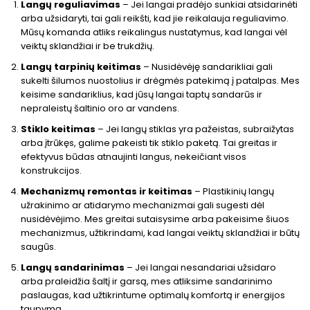
Langų reguliavimas
– Jei langai pradėjo sunkiai atsidarinėti
arba užsidaryti, tai gali reikšti, kad jie reikalauja reguliavimo.
Mūsų komanda atliks reikalingus nustatymus, kad langai vėl
veiktų sklandžiai ir be trukdžių.
Langų tarpinių keitimas
– Nusidėvėję sandarikliai gali
sukelti šilumos nuostolius ir drėgmės patekimą į patalpas. Mes
keisime sandariklius, kad jūsų langai taptų sandarūs ir
nepraleistų šaltinio oro ar vandens.
Stiklo keitimas
– Jei langų stiklas yra pažeistas, subraižytas
arba įtrūkęs, galime pakeisti tik stiklo paketą. Tai greitas ir
efektyvus būdas atnaujinti langus, nekeičiant visos
konstrukcijos.
Mechanizmų remontas ir keitimas
– Plastikinių langų
užrakinimo ar atidarymo mechanizmai gali sugesti dėl
nusidėvėjimo. Mes greitai sutaisysime arba pakeisime šiuos
mechanizmus, užtikrindami, kad langai veiktų sklandžiai ir būtų
saugūs.
Langų sandarinimas
– Jei langai nesandariai užsidaro
arba praleidžia šaltį ir garsą, mes atliksime sandarinimo
paslaugas, kad užtikrintume optimalų komfortą ir energijos
taupymą.