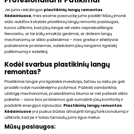
Jei jums reikalingas
plastikinių langų remontas
Kėdainiuose
, mes esame pasiruošę jums padėti! Mūsų įmonė
siūlo aukštos kokybės plastikinių langų remonto paslaugas,
kurios užtikrins, kad jūsų langai vėl veiks nepriekaištingai.
Nesvarbu, ar tai būtų smulkūs gedimai, ar didesni langų
mechanizmų ar stiklo pažeidimai – mes greitai ir efektyviai
pašalinsime problemas, suteikdami jūsų langams ilgalaikį
patikimumą ir estetiką.
Kodėl svarbus plastikinių langų
remontas?
Plastikiniai langai yra ilgalaikė investicija, tačiau su laiku jie gali
pradėti rodyti nusidėvėjimo požymius. Pažeisti sandarikliai,
užstrigę mechanizmai, praleidžiama šiluma ar net pažeisti stiklo
paketai – visos šios problemos gali sumažinti jūsų komfortą ir
padidinti energijos sąnaudas.
Plastikinių langų remontas
Kėdainiuose
yra puikus būdas atnaujinti langų funkcionalumą ir
užtikrinti, kad jie ir toliau tarnautų jums ilgus metus.
Mūsų paslaugos: