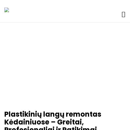
Plastikinių Langų
Remontas Kėdainiuose
Plastikinių langų remontas
Kėdainiuose – Greitai,
Profesionaliai ir Patikimai