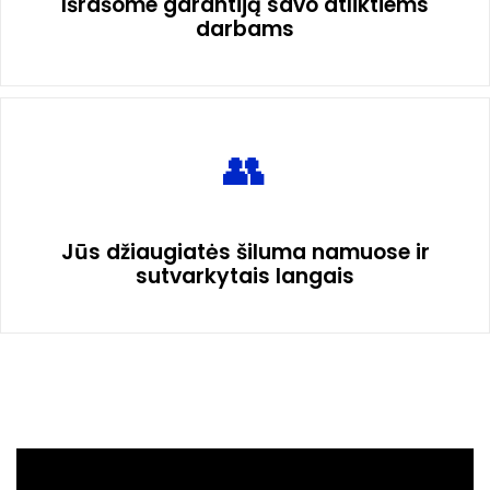
Išrašome garantiją savo atliktiems
darbams
Jūs džiaugiatės šiluma namuose ir
sutvarkytais langais