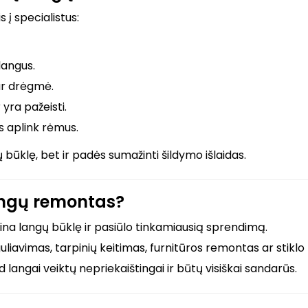
 į specialistus:
langus.
ar drėgmė.
 yra pažeisti.
s aplink rėmus.
 būklę, bet ir padės sumažinti šildymo išlaidas.
langų remontas?
tina langų būklę ir pasiūlo tinkamiausią sprendimą.
liavimas, tarpinių keitimas, furnitūros remontas ar stiklo
 langai veiktų nepriekaištingai ir būtų visiškai sandarūs.