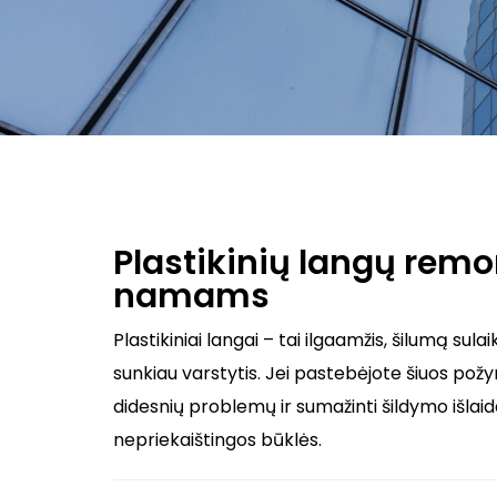
Plastikinių langų rem
namams
Plastikiniai langai – tai ilgaamžis, šilumą sula
sunkiau varstytis. Jei pastebėjote šiuos pož
didesnių problemų ir sumažinti šildymo išlaid
nepriekaištingos būklės.