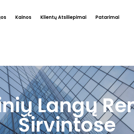
gos
Kainos
Klientų Atsiliepimai
Patarimai
kinių Langų R
Širvintose