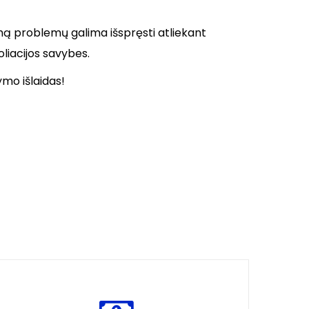
umą problemų galima išspręsti atliekant
oliacijos savybes.
ymo išlaidas!