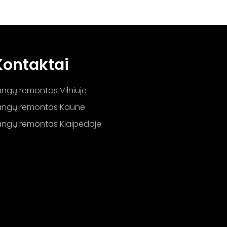
Kontaktai
angų remontas Vilniuje
angų remontas Kaune
angų remontas Klaipėdoje