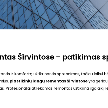
ontas Širvintose – patikimas 
ikantis ir komfortą užtikrinantis sprendimas, tačiau laikui bėg
ymius,
plastikinių langų remontas Širvintose
yra geriau
as. Profesionaliai atliekamas remontas užtikrina ilgalaikį r