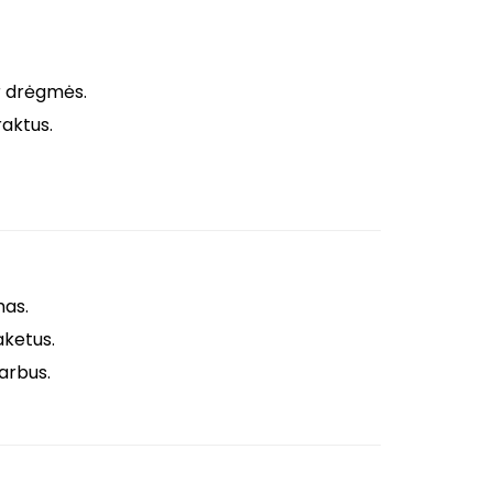
r drėgmės.
raktus.
mas.
aketus.
arbus.