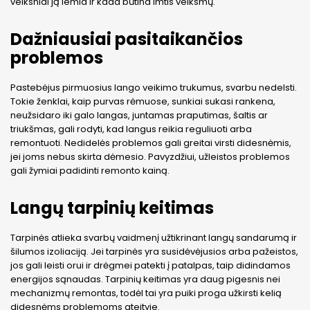
veiksniai ją lemia ir kada būtina imtis veiksmų.
Dažniausiai pasitaikančios
problemos
Pastebėjus pirmuosius lango veikimo trukumus, svarbu nedelsti.
Tokie ženklai, kaip purvas rėmuose, sunkiai sukasi rankena,
neužsidaro iki galo langas, juntamas praputimas, šaltis ar
triukšmas, gali rodyti, kad langus reikia reguliuoti arba
remontuoti. Nedidelės problemos gali greitai virsti didesnėmis,
jei joms nebus skirta dėmesio. Pavyzdžiui, užleistos problemos
gali žymiai padidinti remonto kainą.
Langų tarpinių keitimas
Tarpinės atlieka svarbų vaidmenį užtikrinant langų sandarumą ir
šilumos izoliaciją. Jei tarpinės yra susidėvėjusios arba pažeistos,
jos gali leisti orui ir drėgmei patekti į patalpas, taip didindamos
energijos sąnaudas. Tarpinių keitimas yra daug pigesnis nei
mechanizmų remontas, todėl tai yra puiki proga užkirsti kelią
didesnėms problemoms ateityje.