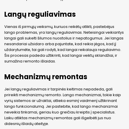
Langų reguliavimas
Vienas iš pirmųjų veiksmų, kuriuos reikėtų atlikti, pastebėjus
lango problemas, yra langų reguliavimas. Neteisingai veikiantys
langai gali sukelti šilumos nuostolius ir nepatogumus. Jei langas
nesandariai užsidaro arba pajuntate, kad reikia jėgos, kad jį
uždarytumėte, tai gali rodyti, kad langai reikalauja reguliavimo.
Šis procesas padeda užtikrinti, kad langai veiktų sklandžiai, ir
sumažina remonto išlaidas.
Mechanizmų remontas
Jei langų reguliavimas ir tarpinės keitimas nepadeda, gali
prireikti mechanizmų remonto. Lango mechanizmai, tokie kaip
vyrių sistemos ar užraktai, atlieka esminį vaidmenį užtikrinant
lango funkcionalumą. Jei pastebite, kad lango mechanizmai
neveikia tinkamai, geriau kuo greičiau kreiptis į specialistus.
Laiku atliktas mechanizmų remontas gali išgelbėti jus nuo
didesnių išlaidų ateityje.