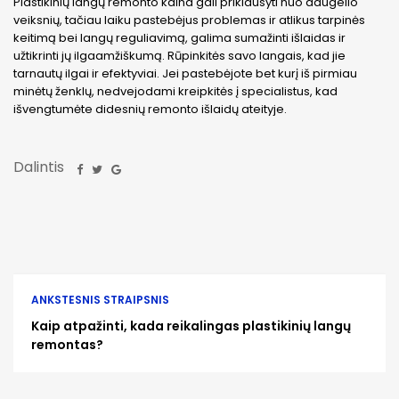
Plastikinių langų remonto kaina gali priklausyti nuo daugelio
veiksnių, tačiau laiku pastebėjus problemas ir atlikus tarpinės
keitimą bei langų reguliavimą, galima sumažinti išlaidas ir
užtikrinti jų ilgaamžiškumą. Rūpinkitės savo langais, kad jie
tarnautų ilgai ir efektyviai. Jei pastebėjote bet kurį iš pirmiau
minėtų ženklų, nedvejodami kreipkitės į specialistus, kad
išvengtumėte didesnių remonto išlaidų ateityje.
Dalintis
ANKSTESNIS STRAIPSNIS
Kaip atpažinti, kada reikalingas plastikinių langų
remontas?