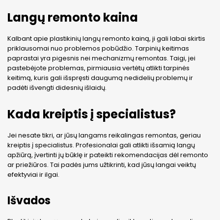
Langų remonto kaina
Kalbant apie plastikinių langų remonto kainą, ji gali labai skirtis
priklausomai nuo problemos pobūdžio. Tarpinių keitimas
paprastai yra pigesnis nei mechanizmų remontas. Taigi, jei
pastebėjote problemas, pirmiausia vertėtų atlikti tarpinės
keitimą, kuris gali išspręsti daugumą nedidelių problemų ir
padėti išvengti didesnių išlaidų.
Kada kreiptis į specialistus?
Jei nesate tikri, ar jūsų langams reikalingas remontas, geriau
kreiptis į specialistus. Profesionalai gali atlikti išsamią langų
apžiūrą, įvertinti jų būklę ir pateikti rekomendacijas dėl remonto
ar priežiūros. Tai padės jums užtikrinti, kad jūsų langai veiktų
efektyviai ir ilgai.
Išvados